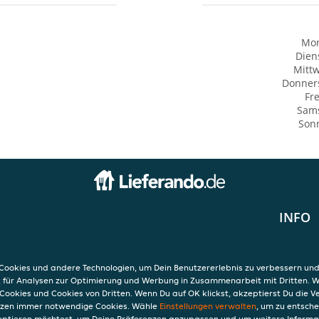
Mo
Dien
Mitt
Donner
Fre
Sam
Son
INFO
AGB
 238
Datensc
Verwend
ookies und andere Technologien, um Dein Benutzererlebnis zu verbessern und
Impres
, für Analysen zur Optimierung und Werbung in Zusammenarbeit mit Dritten. 
Cookies und Cookies von Dritten. Wenn Du auf OK klickst, akzeptierst Du die 
etzen immer notwendige Cookies. Wähle
Einstellungen verwalten
, um zu entsch
eptieren möchtest, um Deine Präferenzen anzupassen und um weitere Informa