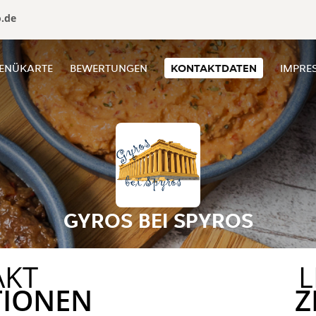
o.de
ENÜKARTE
BEWERTUNGEN
KONTAKTDATEN
IMPRE
GYROS BEI SPYROS
AKT
L
TIONEN
Z