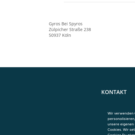
Gyros Bei Spyros
Zülpicher Straße 238
50937
Köln
KONTAKT
Gyros Bei Spyros
Zülpicher Straße
50937
Köln
Wir verwenden C
personalisieren
unsere eigenen 
Cookies. Wir s
Cookies Du akz