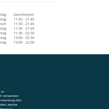
ntag
Geschlossen
stag
11:30 - 21:45
woch
11:30 - 21:45
stag
11:30 - 21:45
itag
11:30 - 02:30
stag
13:00 - 02:30
ntag
13:00 - 22:00
hutzerklärung
ung von Cookies
 zu
sum
Wir verwenden
Verwendung aller
eiden, welche
tionen zu